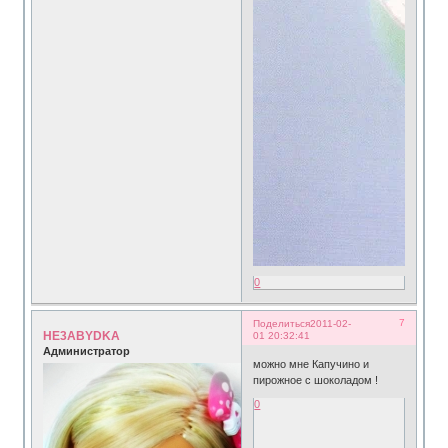
0
7
Поделиться
2011-02-
HE3ABYDKA
01 20:32:41
Администратор
можно мне Капучино и
пирожное с шоколадом !
0