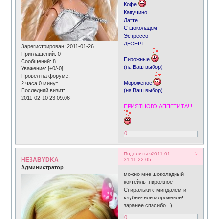
Кофе
Капучино
Латте
С шоколадом
Эспрессо
ДЕСЕРТ
Зарегистрирован
: 2011-01-26
Приглашений:
0
Пирожные
Сообщений:
8
(на Ваш выбор)
Уважение:
[+0/-0]
Провел на форуме:
Мороженое
2 часа 0 минут
Последний визит:
(на Ваш выбор)
2011-02-10 23:09:06
ПРИЯТНОГО АППЕТИТА!!!
0
3
Поделиться
2011-01-
HE3ABYDKA
31 11:22:05
Администратор
можно мне шоколадный
коктейль ,пирожное
Спиральки с миндалем и
клубничное мороженое!
заранее спасибо= )
0