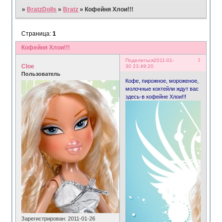
»
BratzDolls
»
Bratz
»
Кофейня Хлои!!!
Страница:
1
Кофейня Хлои!!!
1
Поделиться
2011-01-
Cloe
30 23:49:20
Пользователь
Кофе, пирожное, мороженое,
молочные коктейли ждут вас
здесь-в кофейне Хлои!!!
Зарегистрирован
: 2011-01-26